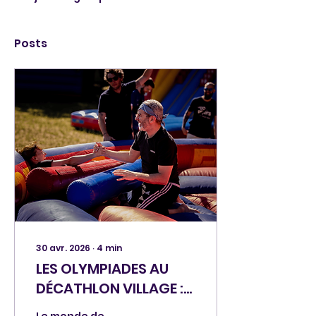
Posts
30 avr. 2026
∙
4
min
LES OLYMPIADES AU
DÉCATHLON VILLAGE :
LE DÉFI SPORTIF ULTIME