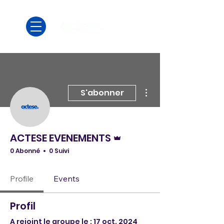
Plus d'actions
S'abonner
Administrateur
ACTESE EVENEMENTS
0 Abonné
0 Suivi
Profile
Events
Profil
A rejoint le groupe le : 17 oct. 2024