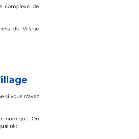
le complexe de 
ess du Village 
illage
 si vous n'avez 
.
stronomique. On 
ualité :