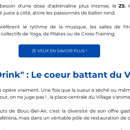
esoin d'une dose d'adrénaline plus intense, le 
Z5
, 
 juste à côté, attire les passionnés de ballon rond. 
éfèrent le rythme de la musique, les salles de fitn
ollectifs de Yoga, de Pilates ou de Cross-Training.
JE VEUX EN SAVOIR PLUS !
Drink" : Le coeur battant du V
ie opère vraiment. Une fois que la sueur a séché ou même
out, on ne juge pas ! , la place centrale du Village s'anime
ts de Bouc-Bel-Air, c'est la diversité de son offre ga
fétéria, mais dans un véritable pôle de restauration de q