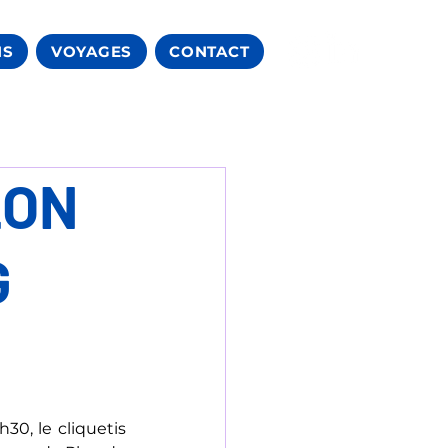
NS
VOYAGES
CONTACT
LON
G
0, le cliquetis 