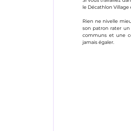
Si vous travaillez d
le Décathlon Village 
Rien ne nivelle mie
son patron rater un
communs et une co
jamais égaler.