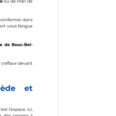
ce
 ou de Plan de 
r s'enfermer dans 
rt vous fatigue 
ge de Bouc-Bel-
 
 s'efface devant 
ède et 
c'est l'espace. Ici, 
 des terrains à 