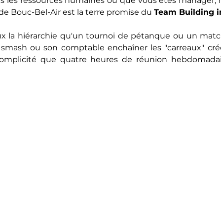
ans les ressources humaines ou que vous êtes manager, no
de Bouc-Bel-Air est la terre promise du 
Team Building i
ux la hiérarchie qu'un tournoi de pétanque ou un match
 smash ou son comptable enchaîner les "carreaux" crée
mplicité que quatre heures de réunion hebdomadair