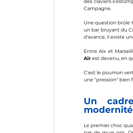
des claviers s’estom
Campagne. 
Une question brûle to
un bar bruyant du Co
d'avance, il existe u
Entre Aix et Marseill
Air
 est devenu, en q
C'est le poumon vert 
une "pression" bien f
Un cadre
modernité
Le premier choc quan
pas de murs gris. O