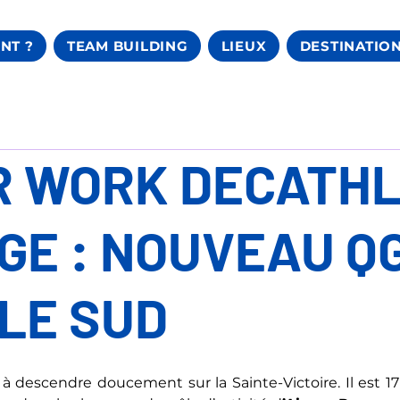
NT ?
TEAM BUILDING
LIEUX
DESTINATIO
R WORK DECATH
GE : NOUVEAU Q
LE SUD
 descendre doucement sur la Sainte-Victoire. Il est 17h3