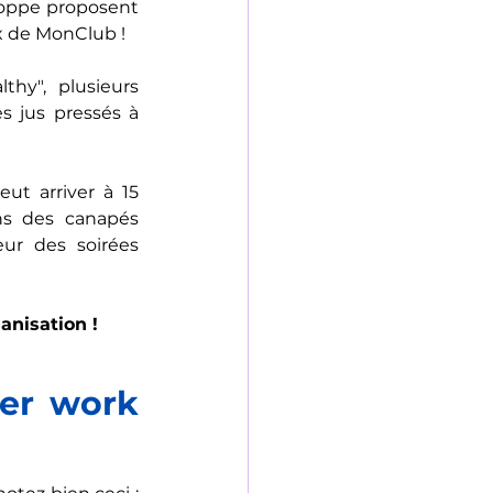
oppe proposent 
ux de MonClub !
thy", plusieurs 
 jus pressés à 
eut arriver à 15 
ns des canapés 
ur des soirées 
anisation !
er work 