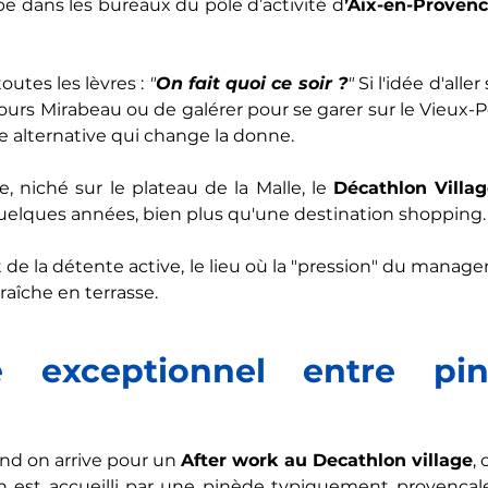
pe dans les bureaux du pôle d’activité d
’Aix-en-Proven
utes les lèvres : 
"
On fait quoi ce soir ?
"
 Si l'idée d'alle
urs Mirabeau ou de galérer pour se garer sur le Vieux-Po
ne alternative qui change la donne. 
e, niché sur le plateau de la Malle, le 
Décathlon Villa
uelques années, bien plus qu'une destination shopping.
de la détente active, le lieu où la "pression" du manager
raîche en terrasse.
 exceptionnel entre pin
d on arrive pour un 
After work au Decathlon village
, 
n est accueilli par une pinède typiquement provençale,