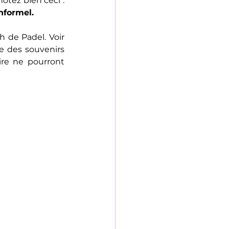
tez bien ceci : 
nformel
.
 de Padel. Voir 
 des souvenirs 
e ne pourront 