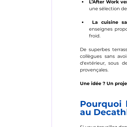
L’After Work ve
une sélection de
La cuisine s
enseignes propo
froid.
De superbes terras
collègues sans avoi
d'extérieur, sous d
provençales.
Une idée ? Un proje
Pourquoi l
au Decathl