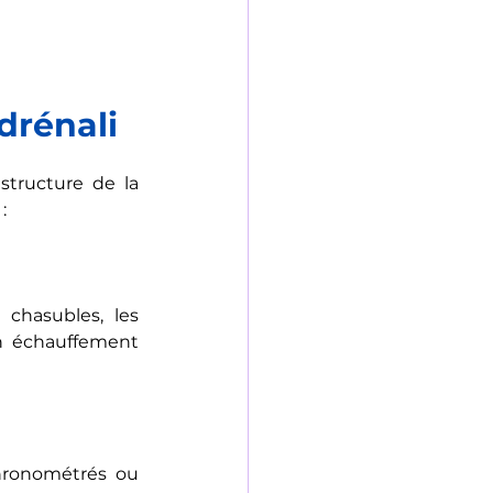
drénali
structure de la 
: 
chasubles, les 
n échauffement 
hronométrés ou 