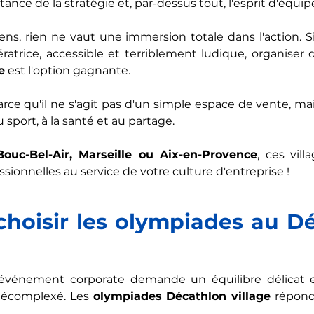
ance de la stratégie et, par-dessus tout, l'esprit d'équipe
iens, rien ne vaut une immersion totale dans l'action. S
atrice, accessible et terriblement ludique, organiser 
e
 est l'option gagnante.
rce qu'il ne s'agit pas d'un simple espace de vente, mai
sport, à la santé et au partage. 
Bouc-Bel-Air, Marseille ou Aix-en-Provence
, ces vill
ssionnelles au service de votre culture d'entreprise !
hoisir les olympiades au Dé
 événement corporate demande un équilibre délicat en
décomplexé. Les 
olympiades Décathlon village
 répond