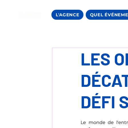
L'AGENCE
QUEL ÉVÉNEME
LES O
DÉCAT
DÉFI 
Le monde de l'entr