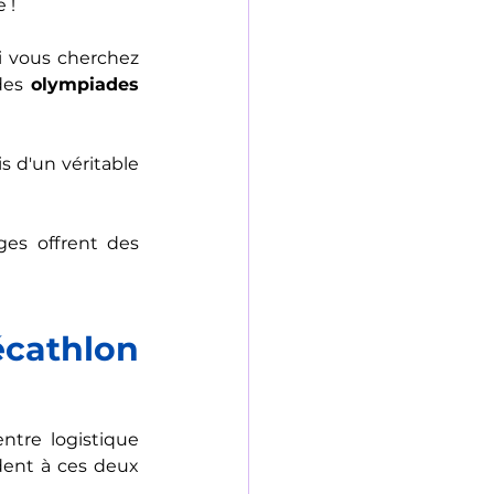
 !
i vous cherchez 
des 
olympiades 
s d'un véritable 
ages offrent des 
cathlon 
tre logistique 
ent à ces deux 