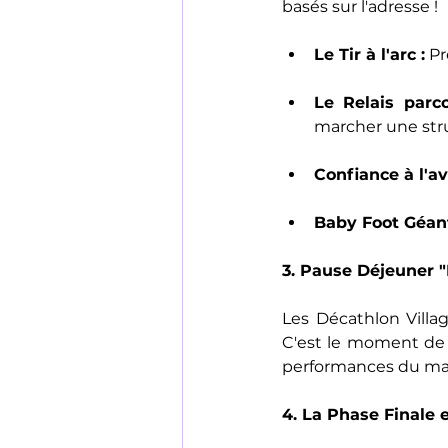
basés sur l'adresse !
Le Tir à l'arc :
 P
Le Relais parco
marcher une str
Confiance à l'av
Baby Foot Géant
3. Pause Déjeuner "
Les Décathlon Villag
C'est le moment de r
performances du mat
4. La Phase Finale e