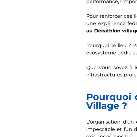
performance, l'import
Pour renforcer ces l
une expérience fédér
au Décathlon villag
Pourquoi ce lieu ? Pa
écosystème dédié au 
Que vous soyez à 
infrastructures profe
Pourquoi c
Village ?
L'organisation d'un
impeccable et fun 
exigences avec brio.