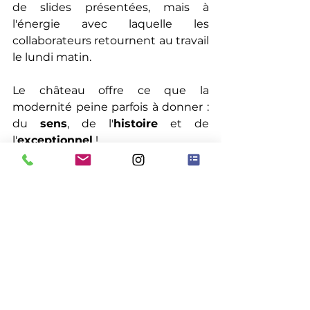
de slides présentées, mais à 
l'énergie avec laquelle les 
collaborateurs retournent au travail 
le lundi matin.
Le château offre ce que la 
modernité peine parfois à donner : 
du 
sens
, de l'
histoire
 et de 
l'
exceptionnel
 !
En offrant ce cadre à vos équipes, 
vous ne vous contentez pas 
d'organiser une réunion ; vous 
créez un souvenir commun. Et 
dans une ère où le télétravail 
distend parfois les liens, se 
retrouver dans un lieu chargé 
d'histoire
 est le plus beau moyen 
de réécrire la vôtre